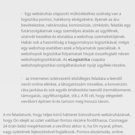
· Egy webáruház olajozott működéséhez szükség van a
logisztika pontos, hatékony elvégzésére. Ilyenek az áru
bevételezése, raktározása, komissiózás, címkézés, feladás egy
futárszolgálatnak vagy személyes átadás az ügyfélnek,
utánvét kezelése és elutalása a webshop üzemeltetőjének.
Habár sok a hasonlóság a hagyományos logisztikával, mégis
egy webshop esetében ezek a folyamatok speciálisak. A
webshopok logisztikai folyamatait hívjuk összefoglaló néven
webshoplogisztikának. Az
eLogisztika
csapata
webshoplogisztikai szolgáltatásokat nyújt ügyfelei részére.
· az internetes üzletvezető elsődleges feladata a leendő
vevői online elérése, a látogatószám növelése, a konverziós
ráta javítása és sok egyéb értékesítési teendő (termékismeret,
támogatás, ügyfélszolgálat, stb.). A fő cél, hogy elégedett
vevőkört építsen ki és tartson meg hosszú távon.
A mi feladatunk, hogy teljes körű hátteret biztosítsunk webáruházának,
hogy Ön idejét az üzlet valóban fontos részére fordíthassa. Csomagjai
24 órán belül megérkeznek a vevőhöz akkor is, ha Ön nyaral, pihen,
vagy üzletének fejlesztésével foglalkozik. Pontos elszámolás, online