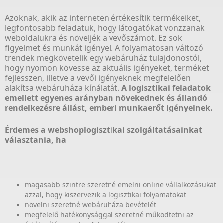
Azoknak, akik az interneten értékesítik termékeiket,
legfontosabb feladatuk, hogy látogatókat vonzzanak
weboldalukra és növeljék a vevőszámot. Ez sok
figyelmet és munkát igényel. A folyamatosan változó
trendek megkövetelik egy webáruház tulajdonostól,
hogy nyomon kövesse az aktuális igényeket, terméket
fejlesszen, illetve a vevői igényeknek megfelelően
alakítsa webáruháza kínálatát.
A logisztikai feladatok
emellett egyenes arányban növekednek és állandó
rendelkezésre állást, emberi munkaerőt igényelnek.
Érdemes a webshoplogisztikai szolgáltatásainkat
választania, ha
magasabb szintre szeretné emelni online vállalkozásukat
azzal, hogy kiszervezik a logisztikai folyamatokat
növelni szeretné webáruháza bevételét
megfelelő hatékonysággal szeretné működtetni az