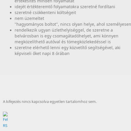
értékesítés minden folyamatát
idejét értékteremtő folyamatokra szeretné fordítani
szeretné csökkenteni költségeit
nem üzemeltet
"hagyományos boltot", nincs olyan helye, ahol személyese
rendelkezik ugyan üzlethelyiséggel, de szeretne a
belvárosban is egy csomagátadóhelyet, ami könnyen
megközelíthető autóval és tömegközlekedéssel is
szeretne elérhető lenni egy közvetítő segítségével, aki
képviseli őket napi 8 órában
A kifejezés nincs kapcsolva egyetlen tartalomhoz sem.